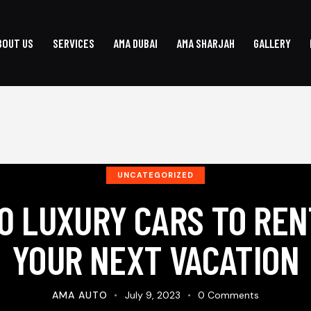
BOUT US
SERVICES
AMA DUBAI
AMA SHARJAH
GALLERY
UNCATEGORIZED
10 LUXURY CARS TO REN
YOUR NEXT VACATION
AMA AUTO
July 9, 2023
0
Comments