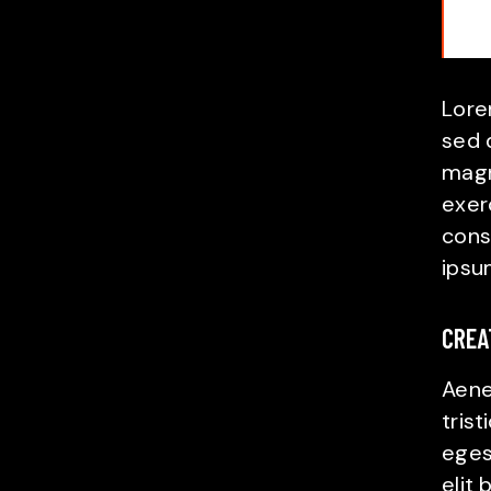
Lore
sed 
magn
exer
cons
ipsu
CREA
Aene
tris
egest
elit