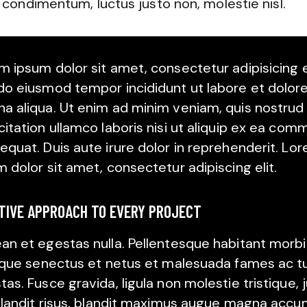
condimentum, luctus justo non, molestie nisl.
m ipsum dolor sit amet, consectetur adipisicing el
do eiusmod tempor incididunt ut labore et dolor
a aliqua. Ut enim ad minim veniam, quis nostrud
citation ullamco laboris nisi ut aliquip ex ea co
equat. Duis aute irure dolor in reprehenderit. Lo
m dolor sit amet, consectetur adipiscing elit.
TIVE APPROACH TO EVERY PROJECT
an et egestas nulla. Pellentesque habitant morbi
tique senectus et netus et malesuada fames ac t
as. Fusce gravida, ligula non molestie tristique, 
 blandit risus, blandit maximus augue magna acc