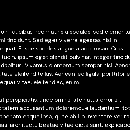
roin faucibus nec mauris a sodales, sed elemen
mi tincidunt. Sed eget viverra egestas nisi in
equat. Fusce sodales augue a accumsan. Cras
citudin, ipsum eget blandit pulvinar. Integer tincid
 dapibus. Vivamus elementum semper nisi. Aene
tate eleifend tellus. Aenean leo ligula, porttitor e
equat vitae, eleifend ac, enim.
t perspiciatis, unde omnis iste natus error sit
ptatem accusantium doloremque laudantium, to
aperiam eaque ipsa, quae ab illo inventore verita
uasi architecto beatae vitae dicta sunt, explicabo