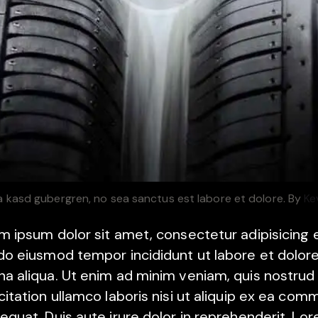
ta kasd gubergren, no sea sanctus est labore et dolore. By
Ke
m ipsum dolor sit amet, consectetur adipisicing el
do eiusmod tempor incididunt ut labore et dolor
a aliqua. Ut enim ad minim veniam, quis nostrud
citation ullamco laboris nisi ut aliquip ex ea co
equat. Duis aute irure dolor in reprehenderit. Lo