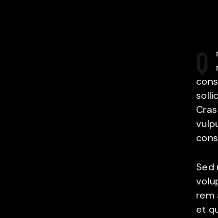
Q
cons
solli
Cras
vulpu
cons
Sed u
volu
rem 
et q