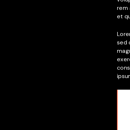
rem 
et q
Lore
sed 
magn
exer
cons
ipsu