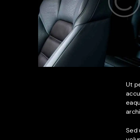
Ut p
accu
eaque
arch
Sed u
volu