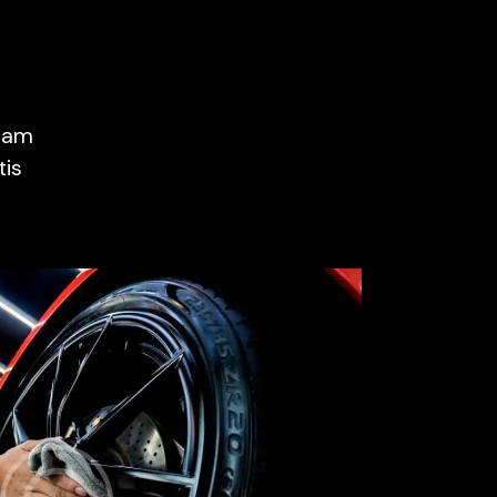
tam
tis