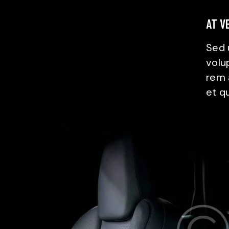
AT V
Sed u
volu
rem 
et q