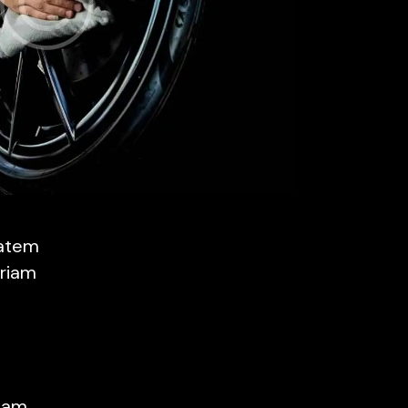
tatem
riam
tam