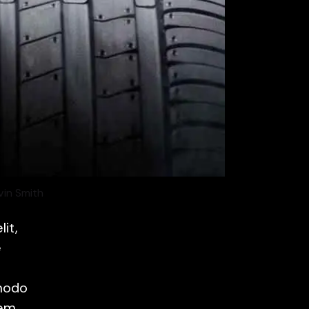
vin Smith
it,
e
mmodo
rem