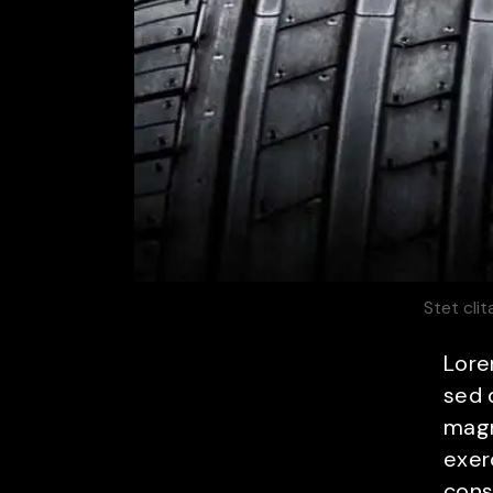
Stet cli
Lore
sed 
magn
exer
cons