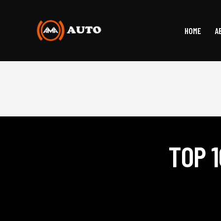
HOME
A
TOP 