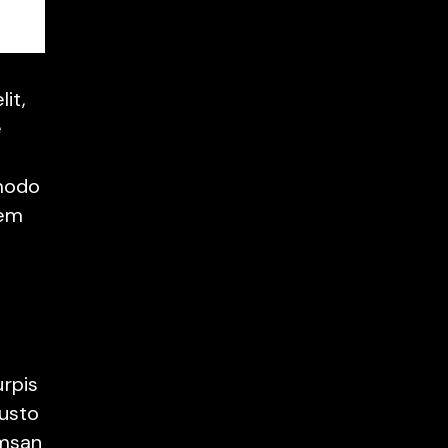
it,
e
mmodo
rem
urpis
justo
umsan